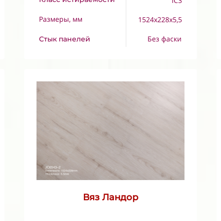
IC3
Размеры, мм
1524x228x5,5
Без фаски
Стык панелей
Вяз Ландор