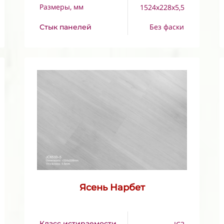
Размеры, мм
1524x228x5,5
Без фаски
Стык панелей
Ясень Нарбет
Класс истираемости