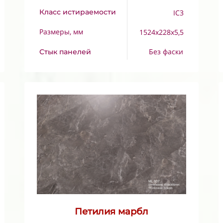
Класс истираемости
IC3
Размеры, мм
1524x228x5,5
Без фаски
Стык панелей
Петилия марбл