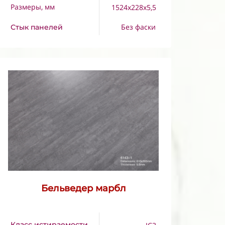
Размеры, мм
1524x228x5,5
Без фаски
Стык панелей
Бельведер марбл
Класс истираемости