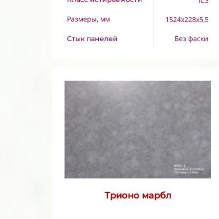
IC3
Размеры, мм
1524x228x5,5
Без фаски
Стык панелей
Трионо марбл