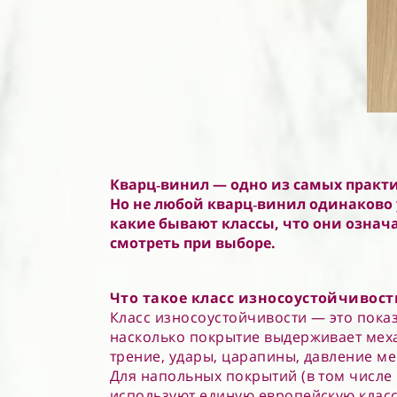
Кварц‑винил — одно из самых практи
Но не любой кварц‑винил одинаково у
какие бывают классы, что они означа
смотреть при выборе.
Что такое класс износоустойчивос
Класс износоустойчивости — это показ
насколько покрытие выдерживает мех
трение, удары, царапины, давление м
Для напольных покрытий (в том числе
используют единую европейскую клас