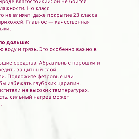
ироде влагостойкий: он не боится
лажности. Но класс
о не влияет: даже покрытие 23 класса
 прихожей. Главное — качественная
ыки.
ло дольше:
ю воду и грязь. Это особенно важно в
ющие средства. Абразивные порошки и
редить защитный слой.
ли. Подложите фетровые или
бы избежать глубоких царапин.
истители на высоких температурах.
сть, сильный нагрев может
.