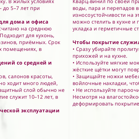
ку. В жилых условиях
Кварц‑винил по своей пр
 до 5–7 лет при
воды, пара и перепадов в
износоустойчивости на эт
для дома и офиса
можно стелить в кухне и
ссчитано на среднюю
укладка и герметичные ст
Подходит для кухонь,
азинов, приёмных. Срок
Чтобы покрытие служи
х помещениях, в
• Сразу убирайте пролиту
прихожей и на кухне.
щений со средней и
• Используйте мягкие мо
жёсткие щётки могут пов
ов, салонов красоты,
• Защищайте ножки мебе
но ходит много людей,
войлочные накладки, что
 Защитный слой обычно не
• Не используйте парооч
тие служит 10–12 лет, в
Несмотря на влагостойко
деформировать покрытие
рческой эксплуатации