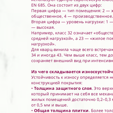
EN 685. Она состоит из двух цифр:
Первая цифра — тип помещения: 2 — 
общественное, 4 — производственное
Вторая цифра — уровень нагрузки: 1 —
— высокая.
Например, класс 32 означает «общес
средней нагрузкой», а 23 — «жилое п
нагрузкой».
Для кварц‑винила чаще всего встречают
34 и иногда 43. Чем выше класс, тем 
сохраняет внешний вид при интенсивн
Из чего складывается износоустой
Устойчивость к износу определяется не
конструкцией покрытия:
•
Толщина защитного слоя
. Это вер
который принимает на себя все механ
жилых помещений достаточно 0,2–0,3
от 0,5 мм и выше.
•
Общая толщина плитки
. Более тол