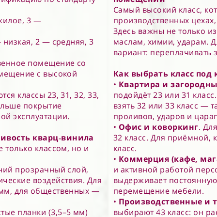
Самый высокий класс, кот
жилое, 3 —
производственных цехах,
.
Здесь важны не только из
 низкая, 2 — средняя, 3
маслам, химии, ударам. 
вариант: переплачивать з
твенное помещение со
омещение с высокой
Как выбрать класс под
•
Квартира и загородн
ся классы 23, 31, 32, 33,
подойдёт 23 или 31 класс
дольше покрытие
взять 32 или 33 класс — 
ой эксплуатации.
проливов, ударов и цара
•
О
фис и коворкинг
. Дл
чивость кварц‑винила
32 класс. Для приёмной, 
 только классом, но и
класс.
•
Коммерция (кафе, маг
хний прозрачный слой,
и активной работой перс
ические воздействия. Для
выдерживает постоянную 
 мм, для общественных —
перемещение мебели.
•
Производственные и 
стые планки (3,5–5 мм)
выбирают 43 класс: он р