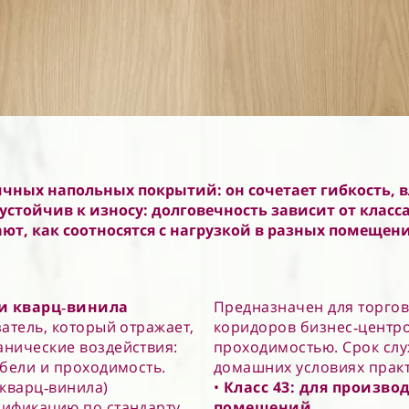
чных напольных покрытий: он сочетает гибкость, в
стойчив к износу: долговечность зависит от класса
ют, как соотносятся с нагрузкой в разных помещен
ти кварц‑винила
Предназначен для торгов
атель, который отражает,
коридоров бизнес‑центр
анические воздействия:
проходимостью. Срок служ
ебели и проходимость.
домашних условиях практ
 кварц‑винила)
•
Класс 43: для произво
сификацию по стандарту
помещений