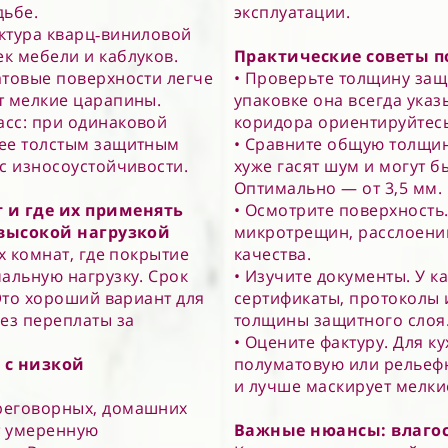
дьбе.
эксплуатации.
уктура кварц‑виниловой
к мебели и каблуков.
Практические советы п
атовые поверхности легче
• Проверьте толщину защи
т мелкие царапины.
упаковке она всегда указ
асс: при одинаковой
коридора ориентируйтесь
лее толстым защитным
• Сравните общую толщин
с износоустойчивости.
хуже гасят шум и могут 
Оптимально — от 3,5 мм.
 и где их применять
• Осмотрите поверхность
высокой нагрузкой
микротрещин, расслоений
х комнат, где покрытие
качества.
альную нагрузку. Срок
• Изучите документы. У к
 Это хороший вариант для
сертификаты, протоколы 
ез переплаты за
толщины защитного слоя
• Оцените фактуру. Для 
 с низкой
полуматовую или рельефн
и лучше маскирует мелки
реговорных, домашних
т умеренную
Важные нюансы: влагос