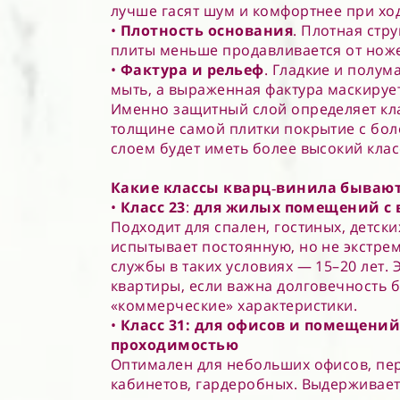
лучше гасят шум и комфортнее при хо
•
Плотность основания
. Плотная стр
плиты меньше продавливается от ноже
•
Фактура и рельеф
. Гладкие и полум
мыть, а выраженная фактура маскируе
Именно защитный слой определяет кл
толщине самой плитки покрытие с бо
слоем будет иметь более высокий клас
Какие классы кварц‑винила бывают
•
Класс 23
:
для жилых помещений с 
Подходит для спален, гостиных, детски
испытывает постоянную, но не экстрем
службы в таких условиях — 15–20 лет.
квартиры, если важна долговечность б
«коммерческие» характеристики.
•
Класс 31: для офисов и помещений
проходимостью
Оптимален для небольших офисов, пе
кабинетов, гардеробных. Выдерживае