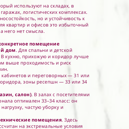
орый используют на складах, в
 гаражах, логистических комплексах.
носостойкость, но и устойчивость к
Для квартир и офисов это избыточный
а него нет смысла.
 конкретное помещение
ый дом
. Для спальни и детской
. В кухню, прихожую и коридор лучше
там выше проходимость и риск
пин.
я кабинетов и переговорных — 31 или
коридора, зоны ресепшн — 33 или 34
азин, салон
)
. В залах с посетителями
онала оптимален 33–34 класс: он
нагрузку, частую уборку и
технические помещения
. Здесь
ассчитан на экстремальные условия