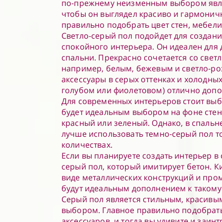
по-прежнему неизменным выбором явля
чтобы он выглядел красиво и гармонич
правильно подобрать цвет стен, мебели
Светло-серый пол подойдет для создан
спокойного интерьера. Он идеален для 
спальни. Прекрасно сочетается со свет
например, белым, бежевым и светло-ро
аксессуары в серых оттенках и холодных
голубом или фиолетовом) отлично допо
Для современных интерьеров стоит выб
будет идеальным выбором на фоне стен 
красный или зеленый. Однако, в спальн
лучше использовать темно-серый пол т
количествах.
Если вы планируете создать интерьер в 
серый пол, который имитирует бетон. К
виде металлических конструкций и пр
будут идеальным дополнением к такому
Серый пол является стильным, красивы
выбором. Главное правильно подобрать 
аксессуаров, и тогда вы удивите и заинт