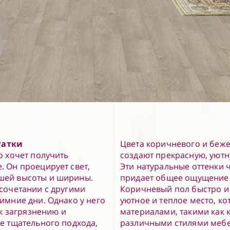
татки
Цвета коричневого и беже
о хочет получить
создают прекрасную, уютн
. Он проецирует свет,
Эти натуральные оттенки ч
ьшей высоты и ширины.
придает общее ощущение 
 сочетании с другими
Коричневый пол быстро и
зимние дни. Однако у него
уютное и теплое место, к
 к загрязнению и
материалами, такими как к
ее тщательного подхода,
различными стилями мебел