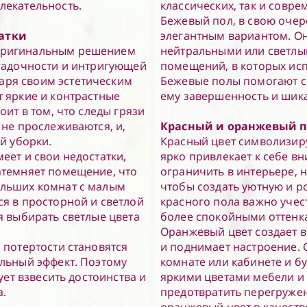
лекательность.
классических, так и совр
Бежевый пол, в свою очер
атки
элегантным вариантом. Он
оригинальным решением
нейтральными или светлы
агадочности и интригующей
помещений, в которых исп
ря своим эстетическим
Бежевые полы помогают с
 яркие и контрастные
ему завершенность и шик
оит в том, что следы грязи
 не прослеживаются, и,
Красный и оранжевый по
й уборки.
Красный цвет символизируе
еет и свои недостатки,
ярко привлекает к себе в
атемняет помещение, что
ограничить в интерьере, н
ольших комнат с малым
чтобы создать уютную и 
я в просторной и светлой
красного пола важно учес
я выбирать светлые цвета
более спокойными оттенка
Оранжевый цвет создает 
 потертости становятся
и поднимает настроение. 
альный эффект. Поэтому
комнате или кабинете и бу
ует взвесить достоинства и
яркими цветами мебели и 
а.
предотвратить перегружен