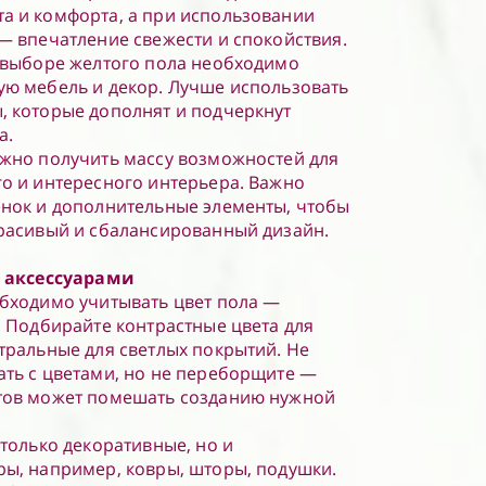
а и комфорта, а при использовании
— впечатление свежести и спокойствия.
 выборе желтого пола необходимо
ую мебель и декор. Лучше использовать
, которые дополнят и подчеркнут
а.
ожно получить массу возможностей для
о и интересного интерьера. Важно
енок и дополнительные элементы, чтобы
красивый и сбалансированный дизайн.
с аксессуарами
бходимо учитывать цвет пола —
. Подбирайте контрастные цвета для
тральные для светлых покрытий. Не
ть с цветами, но не переборщите —
тов может помешать созданию нужной
 только декоративные, но и
ы, например, ковры, шторы, подушки.