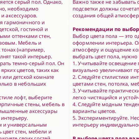
ется серый пол. Однако,
Важно также не забывать 
но, необходимо
подсветки должны сочетат
 и аксессуаров.
создания общей атмосфер
ия гармоничного и
детской, гостиной и
Рекомендации по выбору
лыми оттенками стен,
Выбор цвета пола — это 
зовым. Мебель и
оформлении интерьера. Он
 тонах (например,
атмосферу и ощущение ко
лнят такой интерьер.
выбрать цвет пола, нужно
рать темно-серый пол. Он
1. Учитывайте освещение 
ярких цветов, таких как
визуально увеличивают пр
е или детской комнате
2. Следуйте стилистике ин
олько в небольших
цветами стен, потолка, ме
3. Учитывайте практическ
стиле лофт, выберите
легко чистящийся и устой
ирпичные стены, мебель в
4. Следуйте модным тенд
омышленные аксессуары
варианты цветов.
 интерьеру.
5. Экспериментируйте. Не
м и универсальным
интерьеру индивидуальнос
цвет стен, мебели и
ригуете своих гостей.
В выборе цвета пола ва