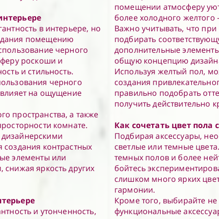
помещении атмосферу уют
 интерьере
более холодного желтого 
гантность в интерьере, но
Важно учитывать, что при
ридания помещению
подбирать соответствующ
Использование черного
дополнительные элементы
сферу роскоши и
общую концепцию дизайн
ость и стильность.
Используя желтый пол, м
пользования черного
создания привлекательног
о влияет на ощущение
правильно подобрать отт
получить действительно 
го пространства, а также
просторности комнате.
Как сочетать цвет пола 
 дизайнерскими
Подбирая аксессуары, нео
я создания контрастных
светлые или темные цвета
ные элементы или
темных полов и более ней
, снижая яркость других
бойтесь экспериментирова
слишком много ярких цве
гармонии.
нтерьере
Кроме того, выбирайте не
антность и утонченность,
функциональные аксессуар