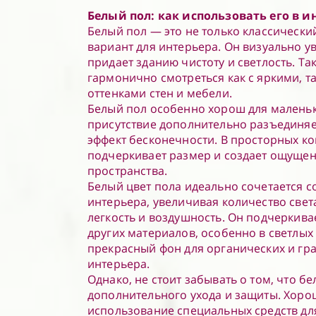
Белый пол: как использовать его в и
Белый пол — это не только классический
вариант для интерьера. Он визуально у
придает зданию чистоту и светлость. Т
гармонично смотреться как с яркими, т
оттенками стен и мебели.
Белый пол особенно хорош для маленьк
присутствие дополнительно разъединяе
эффект бесконечности. В просторных ко
подчеркивает размер и создает ощуще
пространства.
Белый цвет пола идеально сочетается с
интерьера, увеличивая количество све
легкость и воздушность. Он подчеркива
других материалов, особенно в светлых 
прекрасный фон для органических и гр
интерьера.
Однако, не стоит забывать о том, что б
дополнительного ухода и защиты. Хор
использование специальных средств для