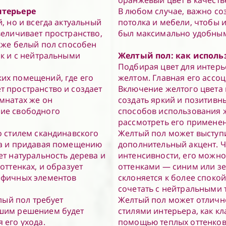
оранжевый цвет в качеств
нтерьере
В любом случае, важно соз
, но и всегда актуальный
потолка и мебели, чтобы 
величивает пространство,
был максимально удобны
акже белый пол способен
ак и с нейтральными
Желтый пол: как использ
Подбирая цвет для интерь
их помещений, где его
желтом. Главная его ассоц
т пространство и создает
Включение желтого цвета
мнатах же он
создать яркий и позитивн
ние свободного
способов использования 
рассмотреть его применен
о стилем скандинавского
Желтый пол может выступи
та и придавая помещению
дополнительный акцент. Ч
ет натуральность дерева и
интенсивности, его можн
оттенках, и образует
оттенками — синим или зе
афичных элементов
склоняется к более споко
сочетать с нейтральными 
елый пол требует
Желтый пол может отлично
ошим решением будет
стилями интерьера, как к
 его ухода.
помощью теплых оттенков 