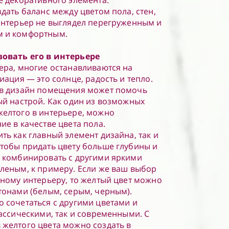
е декоративного элемента.
дать баланс между цветом пола, стен,
интерьер не выглядел перегруженным и
м и комфортным.
овать его в интерьере
ера, многие останавливаются на
иация — это солнце, радость и тепло.
 в дизайн помещения может помочь
ый настрой. Как один из возможных
желтого в интерьере, можно
ие в качестве цвета пола.
ть как главный элемент дизайна, так и
тобы придать цвету больше глубины и
о комбинировать с другими яркими
леным, к примеру. Если же ваш выбор
йному интерьеру, то желтый цвет можно
тонами (белым, серым, черным).
 сочетаться с другими цветами и
лассическими, так и современными. С
желтого цвета можно создать в