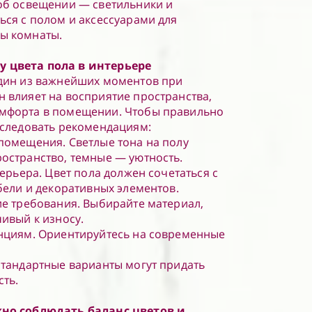
об освещении — светильники и
ься с полом и аксессуарами для
ы комнаты.
 цвета пола в интерьере
один из важнейших моментов при
 влияет на восприятие пространства,
мфорта в помещении. Чтобы правильно
 следовать рекомендациям:
помещения. Светлые тона на полу
остранство, темные — уютность.
терьера. Цвет пола должен сочетаться с
бели и декоративных элементов.
ие требования. Выбирайте материал,
чивый к износу.
енциям. Ориентируйтесь на современные
стандартные варианты могут придать
ть.
жно соблюдать баланс цветов и